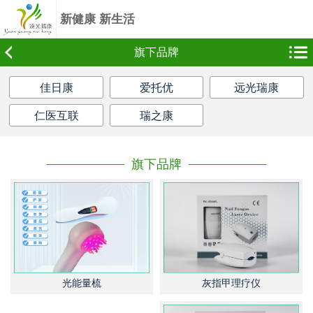
新健康 新生活
频道
旗下品牌
佳日康
爱托优
远光瑞康
仁医互联
瑞之康
旗下品牌
灰指甲理疗仪
光能量梳