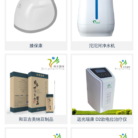
膝保康
沱沱河净水机
和豆吉美纳豆制品
远光瑞康 D2款电位治疗仪